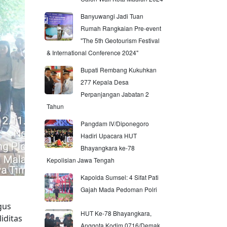
Banyuwangi Jadi Tuan
Rumah Rangkaian Pre-event
"The 5th Geotourism Festival
& International Conference 2024"
Bupati Rembang Kukuhkan
277 Kepala Desa
Perpanjangan Jabatan 2
Tahun
Pangdam IV/Diponegoro
Hadiri Upacara HUT
Bhayangkara ke-78
Kepolisian Jawa Tengah
Kapolda Sumsel: 4 Sifat Pati
Gajah Mada Pedoman Polri
gus
HUT Ke-78 Bhayangkara,
iditas
Anggota Kodim 0716/Demak