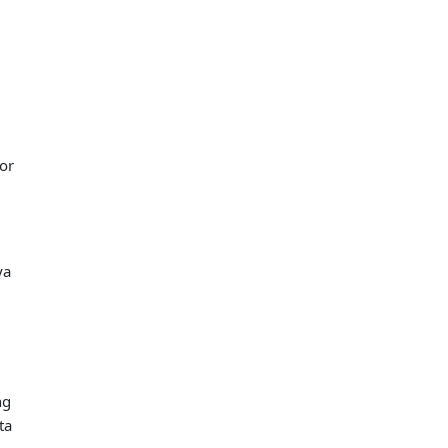
,
or
!
ya
ng
ta