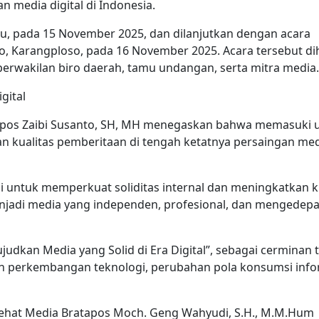
 media digital di Indonesia.
 Batu, pada 15 November 2025, dan dilanjutkan dengan acara
o, Karangploso, pada 16 November 2025. Acara tersebut dih
perwakilan biro daerah, tamu undangan, serta mitra media.
gital
pos Zaibi Susanto, SH, MH menegaskan bahwa memasuki u
n kualitas pemberitaan di tengah ketatnya persaingan me
i untuk memperkuat soliditas internal dan meningkatkan k
enjadi media yang independen, profesional, dan mengedep
dkan Media yang Solid di Era Digital”, sebagai cerminan 
n perkembangan teknologi, perubahan pola konsumsi info
ehat Media Bratapos Moch. Geng Wahyudi, S.H., M.M.Hum