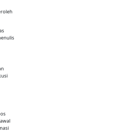
eroleh
as
menulis
an
kusi
pos
 awal
masi