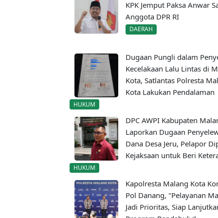
KPK Jemput Paksa Anwar S
Anggota DPR RI
DAERAH
Dugaan Pungli dalam Penye
Kecelakaan Lalu Lintas di 
Kota, Satlantas Polresta Ma
Kota Lakukan Pendalaman
HUKUM
DPC AWPI Kabupaten Mala
Laporkan Dugaan Penyele
Dana Desa Jeru, Pelapor Di
Kejaksaan untuk Beri Kete
HUKUM
Kapolresta Malang Kota K
Pol Danang, "Pelayanan Ma
Jadi Prioritas, Siap Lanjutka