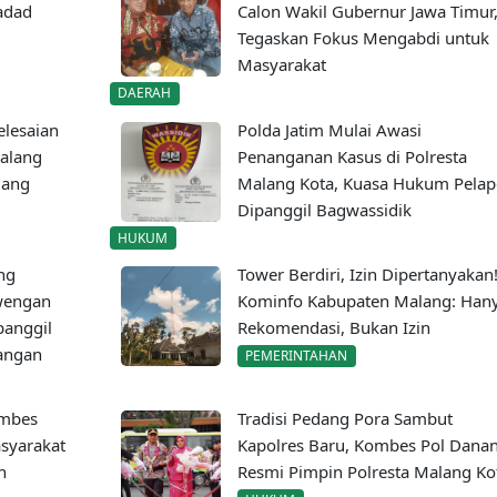
adad
Calon Wakil Gubernur Jawa Timur
Tegaskan Fokus Mengabdi untuk
Masyarakat
DAERAH
lesaian
Polda Jatim Mulai Awasi
Malang
Penanganan Kasus di Polresta
lang
Malang Kota, Kuasa Hukum Pelap
Dipanggil Bagwassidik
HUKUM
ng
Tower Berdiri, Izin Dipertanyakan
wengan
Kominfo Kabupaten Malang: Han
panggil
Rekomendasi, Bukan Izin
rangan
PEMERINTAHAN
ombes
Tradisi Pedang Pora Sambut
syarakat
Kapolres Baru, Kombes Pol Dana
n
Resmi Pimpin Polresta Malang Ko