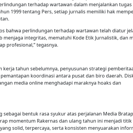
erlindungan terhadap wartawan dalam menjalankan tugas
ahun 1999 tentang Pers, setiap jurnalis memiliki hak memp
tan.
os bahwa perlindungan terhadap wartawan telah diatur jel
menjaga integritas, mematuhi Kode Etik Jurnalistik, dan 
ap profesional,” tegasnya.
am kerja tahun sebelumnya, penyusunan strategi pemberita
 pemantapan koordinasi antara pusat dan biro daerah. Dis
ntangan media online menghadapi maraknya hoaks dan
sebagai bentuk rasa syukur atas perjalanan Media Brata
arap momentum Rakernas dan ulang tahun ini menjadi titik
ang solid, terpercaya, serta konsisten menyuarakan infor