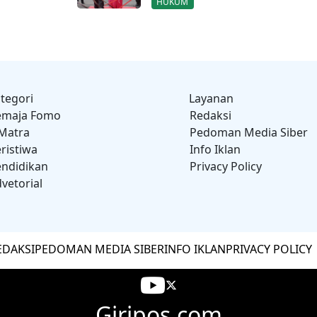
HUKUM
tegori
Layanan
emaja Fomo
Redaksi
Matra
Pedoman Media Siber
ristiwa
Info Iklan
ndidikan
Privacy Policy
vetorial
EDAKSI
PEDOMAN MEDIA SIBER
INFO IKLAN
PRIVACY POLICY
Giripos.com