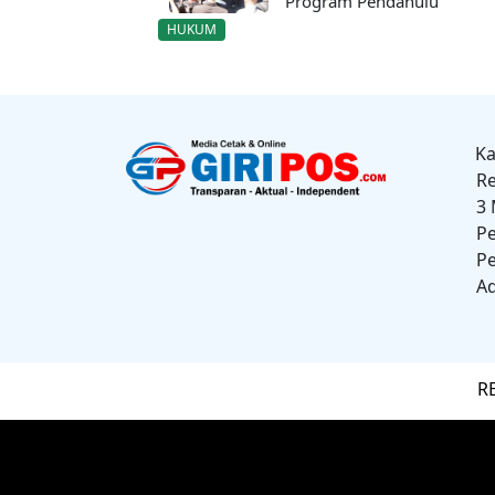
Program Pendahulu"
HUKUM
Ka
R
3 
Pe
Pe
Ad
R