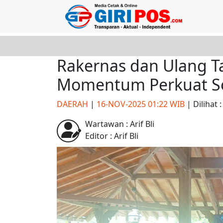
Rakernas dan Ulang T
Momentum Perkuat Soli
DAERAH
|
16-NOV-2025 01:22 WIB
| Dilihat :
Wartawan : Arif Bli
Editor : Arif Bli